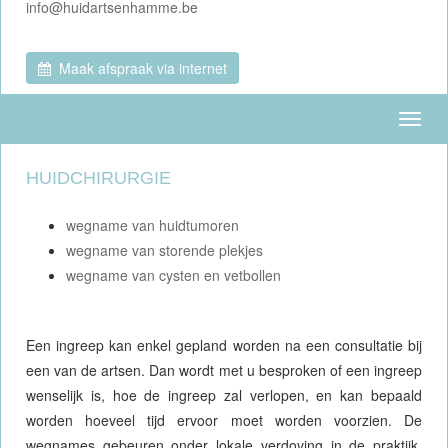
eb.emmahnestradiuh@ofni
Maak afspraak via internet
Toggl
naviga
HUIDCHIRURGIE
wegname van huidtumoren
wegname van storende plekjes
wegname van cysten en vetbollen
Een ingreep kan enkel gepland worden na een consultatie bij
een van de artsen. Dan wordt met u besproken of een ingreep
wenselijk is, hoe de ingreep zal verlopen, en kan bepaald
worden hoeveel tijd ervoor moet worden voorzien. De
wegnames gebeuren onder lokale verdoving in de praktijk.